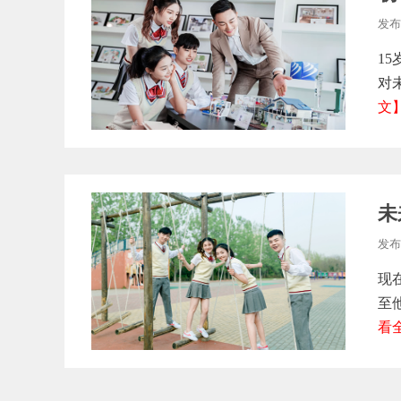
发布
1
对
文
未
发布
现
至
看