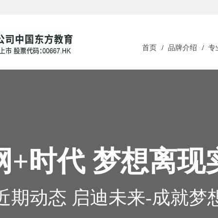
首页
/
品牌介绍
/
专
网+时代 梦想离现
近期动态 启迪未来-成就梦