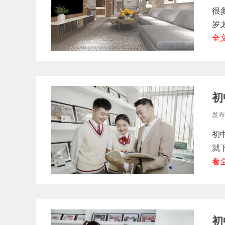
很
岁
全
初
发布
初
就
看
初