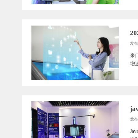
2
发布
来
增
j
发布
J