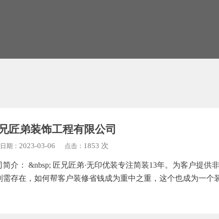
兄匠弟装饰工程有限公司
2023-03-06
1853 次
日期：
点击：
司简介： &nbsp; 匠兄匠弟·无印优装专注简装13年。为客户
刚需存在，如何帮客户装修省钱成为重中之重，这个也成为一个