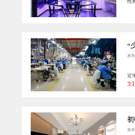
性
“
发布
“
近
文
初
发布