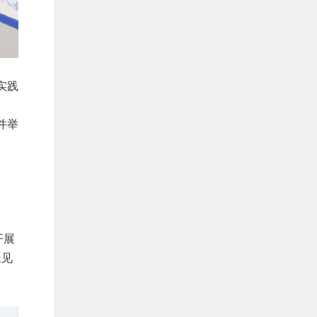
实践
并举
开展
长见