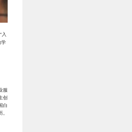
“入
助学
业服
生创
国白
历。