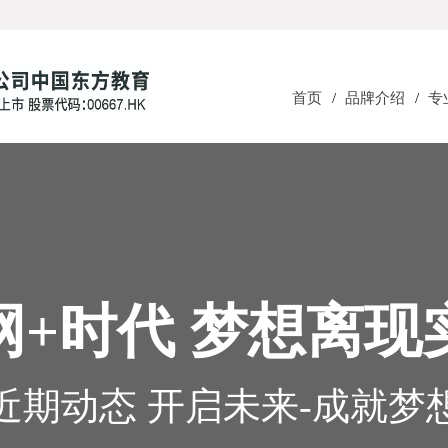
首页
/
品牌介绍
/
专
网+时代 梦想离现
近期动态 开启未来-成就梦