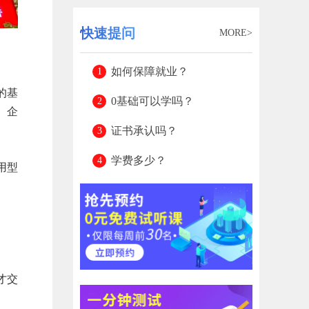
快速提问
MORE>
如何保障就业？
的基
0基础可以学吗？
、企
证书承认吗？
学费多少？
用型
才交