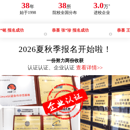
38
38
3.0
+
郑*鑫
年
电子竞技艺术管理
所
宁夏吴忠
万
咨询学费
始于1998
院校全国分布
进校企业
王*瑞
数码文创与艺术设计
宁夏石嘴山
咨询学费
恭喜 张*珍 报名成功
恭喜 王*飞 报名成功
2026夏秋季报名开始啦！
一份努力两份收获
认证认证、企业认证
查看详情>>