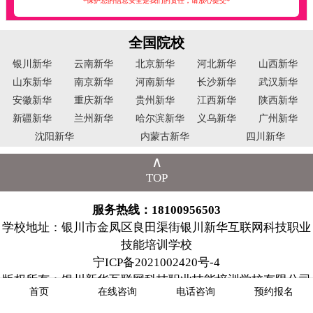
*保护您的信息安全是我们的责任，请放心提交*
全国院校
银川新华
云南新华
北京新华
河北新华
山西新华
山东新华
南京新华
河南新华
长沙新华
武汉新华
安徽新华
重庆新华
贵州新华
江西新华
陕西新华
新疆新华
兰州新华
哈尔滨新华
义乌新华
广州新华
沈阳新华
内蒙古新华
四川新华
∧
TOP
服务热线：18100956503
学校地址：银川市金凤区良田渠街银川新华互联网科技职业
技能培训学校
宁ICP备2021002420号-4
版权所有：银川新华互联网科技职业技能培训学校有限公司
首页
在线咨询
电话咨询
预约报名
版权所有：北京朗杰科技有限公司