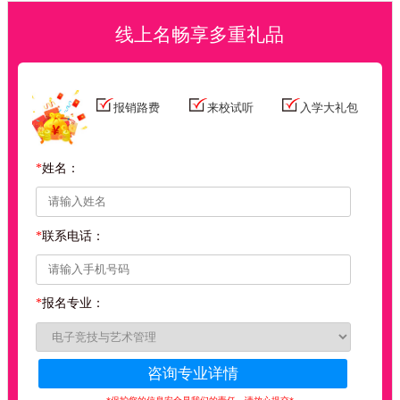
孙*华
秦陇朗汇影视文化
设计师
线上名畅享多重礼品
赵*
居思装饰工程
家装顾问
张*
利泉建筑装饰
家装顾问
张*丽
平佳网络科技
网络销售
报销路费
来校试听
入学大礼包
韩*明
银川鸿铭网络科技
运营
刘*佳
优家名匠装饰
设计师助理
*
姓名：
何*伟
上海今拼信息技术公司
客户经理
詹*
杭州亿馨网络科技公司
设计师
*
联系电话：
杨*杰
慧江子羽文化
设计师
魏*鑫
康佳装饰工程
家装顾问
*
报名专业：
安*浩
康佳装饰工程
家装顾问
赵*熙
上海亿鱼电子商务
网络销售
孙*博
信达教育科技
网络销售
钱*江
宏泽德慧广告
设计师助理