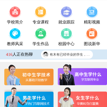
2026夏秋季报名开始啦！
报名要带哪些东西？
没有任何基础能学会吗？
学校简介
专业课程
就业跟踪
精彩视频
学校环境怎么样啊 视频上看上去还挺不错的 有实地去看过的么？
学什么专业毕业后好找工作啊？
教师风采
学生作品
校园中心
图说新华
学费多少钱？
416
人正在热聊
有木有已经毕业的学生，问下多少钱的工资
报名要带哪些东西？
李*鹏
UI产品交互设计师
宁夏银川
咨询学费
蒋*蕾
大数据软件开发
宁夏固原
咨询学费
张*明
大数据软件开发
宁夏银川
咨询学费
戴*
数码文创与艺术设计
宁夏吴忠
咨询学费
范*明
大数据软件开发
宁夏固原
咨询学费