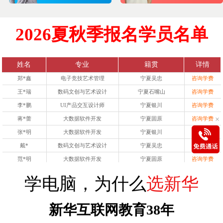
张*雪
大数据软件开发
宁夏固原
咨询学费
王*
数码文创与艺术设计
宁夏固原
咨询学费
2026夏秋季报名学员名单
谢*杰
数码文创与艺术设计
宁夏银川
咨询学费
李*川
数码文创与艺术设计
宁夏固原
咨询学费
徐*肖
大数据软件开发
宁夏银川
咨询学费
姓名
专业
籍贯
详情
郑*鑫
电子竞技艺术管理
宁夏吴忠
咨询学费
王*瑞
数码文创与艺术设计
宁夏石嘴山
咨询学费
李*鹏
UI产品交互设计师
宁夏银川
咨询学费
蒋*蕾
大数据软件开发
宁夏固原
咨询学费
×
张*明
大数据软件开发
宁夏银川
咨询学费
戴*
数码文创与艺术设计
宁夏吴忠
咨询学费
范*明
大数据软件开发
宁夏固原
咨询学费
张*雪
大数据软件开发
宁夏固原
咨询学费
学电脑，为什么
选新华
王*
数码文创与艺术设计
宁夏固原
咨询学费
谢*杰
数码文创与艺术设计
宁夏银川
咨询学费
新华互联网教育
38年
李*川
数码文创与艺术设计
宁夏固原
咨询学费
徐*肖
大数据软件开发
宁夏银川
咨询学费