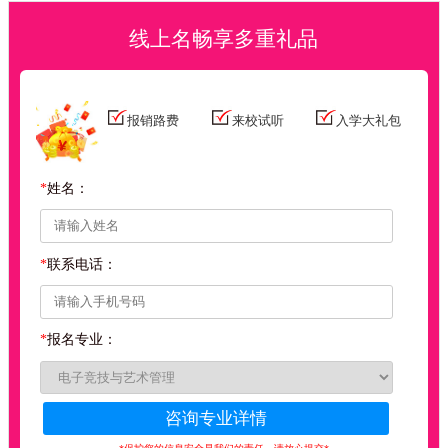
孙*华
秦陇朗汇影视文化
设计师
线上名畅享多重礼品
赵*
居思装饰工程
家装顾问
张*
利泉建筑装饰
家装顾问
张*丽
平佳网络科技
网络销售
报销路费
来校试听
入学大礼包
韩*明
银川鸿铭网络科技
运营
刘*佳
优家名匠装饰
设计师助理
*
姓名：
何*伟
上海今拼信息技术公司
客户经理
詹*
杭州亿馨网络科技公司
设计师
*
联系电话：
杨*杰
慧江子羽文化
设计师
魏*鑫
康佳装饰工程
家装顾问
*
报名专业：
安*浩
康佳装饰工程
家装顾问
赵*熙
上海亿鱼电子商务
网络销售
孙*博
信达教育科技
网络销售
钱*江
宏泽德慧广告
设计师助理