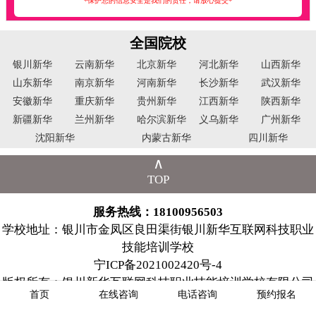
*保护您的信息安全是我们的责任，请放心提交*
全国院校
银川新华
云南新华
北京新华
河北新华
山西新华
山东新华
南京新华
河南新华
长沙新华
武汉新华
安徽新华
重庆新华
贵州新华
江西新华
陕西新华
新疆新华
兰州新华
哈尔滨新华
义乌新华
广州新华
沈阳新华
内蒙古新华
四川新华
∧
TOP
服务热线：18100956503
学校地址：银川市金凤区良田渠街银川新华互联网科技职业
技能培训学校
宁ICP备2021002420号-4
版权所有：银川新华互联网科技职业技能培训学校有限公司
首页
在线咨询
电话咨询
预约报名
版权所有：北京朗杰科技有限公司