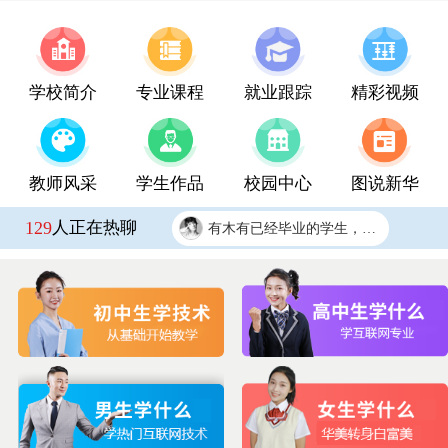
2026夏秋季报名开始啦！
报名要带哪些东西？
没有任何基础能学会吗？
学校简介
专业课程
就业跟踪
精彩视频
学校环境怎么样啊 视频上看上去还挺不错的 有实地去看过的么？
学什么专业毕业后好找工作啊？
教师风采
学生作品
校园中心
图说新华
学费多少钱？
129
人正在热聊
有木有已经毕业的学生，问下多少钱的工资
报名要带哪些东西？
李*鹏
UI产品交互设计师
宁夏银川
咨询学费
蒋*蕾
大数据软件开发
宁夏固原
咨询学费
张*明
大数据软件开发
宁夏银川
咨询学费
戴*
数码文创与艺术设计
宁夏吴忠
咨询学费
范*明
大数据软件开发
宁夏固原
咨询学费