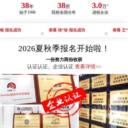
38
38
3.0
+
郑*鑫
年
电子竞技艺术管理
所
宁夏吴忠
万
咨询学费
始于1998
院校全国分布
进校企业
王*瑞
数码文创与艺术设计
宁夏石嘴山
咨询学费
恭喜 张*珍 报名成功
恭喜 王*飞 报名成功
2026夏秋季报名开始啦！
一份努力两份收获
认证认证、企业认证
查看详情>>